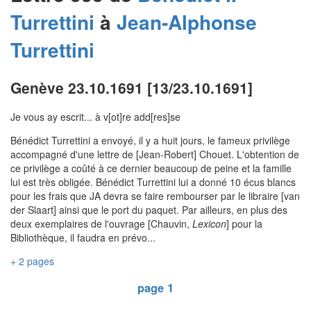
Turrettini
à
Jean-Alphonse
Turrettini
Genève 23.10.1691 [13/23.10.1691]
Je vous ay escrit... à v[ot]re add[res]se
Bénédict Turrettini a envoyé, il y a huit jours, le fameux privilège
accompagné d'une lettre de [Jean-Robert] Chouet. L'obtention de
ce privilège a coûté à ce dernier beaucoup de peine et la famille
lui est très obligée. Bénédict Turrettini lui a donné 10 écus blancs
pour les frais que JA devra se faire rembourser par le libraire [van
der Slaart] ainsi que le port du paquet. Par ailleurs, en plus des
deux exemplaires de l'ouvrage [Chauvin,
Lexicon
] pour la
Bibliothèque, il faudra en prévo...
+ 2 pages
page 1