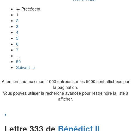
← Précédent
(actuel)
1
2
3
4
5
6
7
…
50
Suivant →
Attention : au maximum 1000 entrées sur les 5000 sont affichées par
la pagination.
Vous pouvez utiliser la recherche avancée pour restreindre la liste à
afficher.
Lettre 333 de
Bénédict II