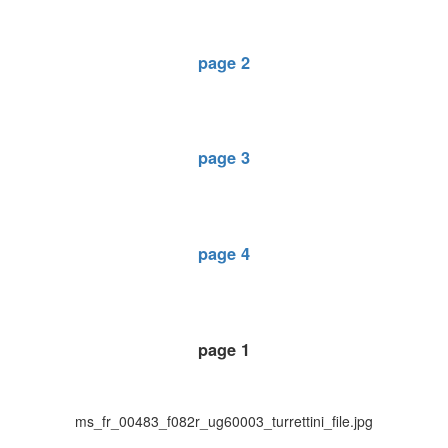
page 2
page 3
page 4
page 1
ms_fr_00483_f082r_ug60003_turrettini_file.jpg