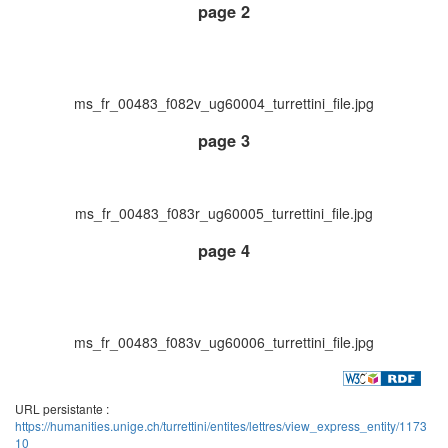
page 2
ms_fr_00483_f082v_ug60004_turrettini_file.jpg
page 3
ms_fr_00483_f083r_ug60005_turrettini_file.jpg
page 4
ms_fr_00483_f083v_ug60006_turrettini_file.jpg
URL persistante :
https://humanities.unige.ch/turrettini/entites/lettres/view_express_entity/1173
10