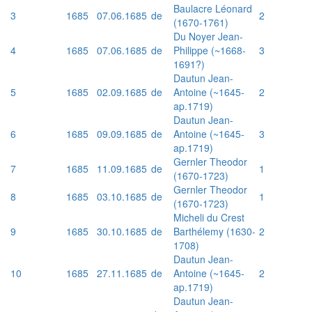
Baulacre Léonard
3
1685
07.06.1685
de
2
(1670-1761)
Du Noyer Jean-
4
1685
07.06.1685
de
Philippe (~1668-
3
1691?)
Dautun Jean-
5
1685
02.09.1685
de
Antoine (~1645-
2
ap.1719)
Dautun Jean-
6
1685
09.09.1685
de
Antoine (~1645-
3
ap.1719)
Gernler Theodor
7
1685
11.09.1685
de
1
(1670-1723)
Gernler Theodor
8
1685
03.10.1685
de
1
(1670-1723)
Micheli du Crest
9
1685
30.10.1685
de
Barthélemy (1630-
2
1708)
Dautun Jean-
10
1685
27.11.1685
de
Antoine (~1645-
2
ap.1719)
Dautun Jean-