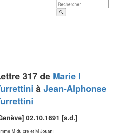
Lettre 317 de
Marie I
urrettini
à
Jean-Alphonse
urrettini
Genève] 02.10.1691 [s.d.]
omme M du cre et M Jouani