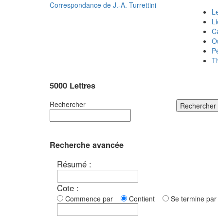
Correspondance de
J.-A. Turrettini
Le
L
C
O
P
T
5000 Lettres
Rechercher
Rechercher
Recherche avancée
Résumé :
Cote :
Commence par
Contient
Se termine p