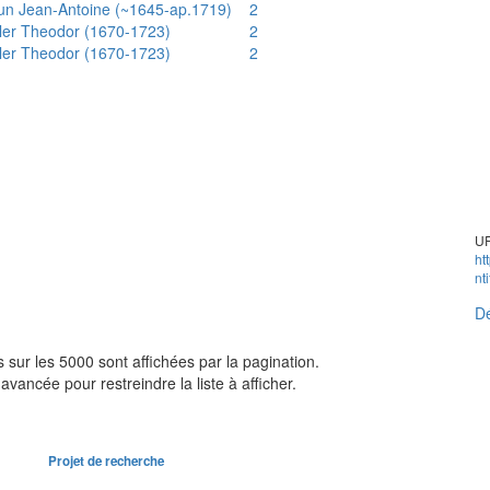
un Jean-Antoine (~1645-ap.1719)
2
ler Theodor (1670-1723)
2
ler Theodor (1670-1723)
2
UR
ht
nt
Dé
sur les 5000 sont affichées par la pagination.
avancée pour restreindre la liste à afficher.
Projet de recherche