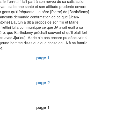
rie Turrettini fait part à son neveu de sa satisfaction
vant sa bonne santé et son attitude prudente envers
s gens qu'il fréquente. Le père [Pierre] de [Barthélemy]
anconis demande confirmation de ce que [Jean-
toine] Dautun a dit à propos de son fils et Marie
rrettini lui a communiqué ce que JA avait écrit à sa
re: que Barthélemy prêchait souvent et qu'il était fort
en avec J[urieu]. Marie n'a pas encore pu découvrir si
 jeune homme disait quelque chose de JA à sa famille.
le...
page 1
page 2
page 1