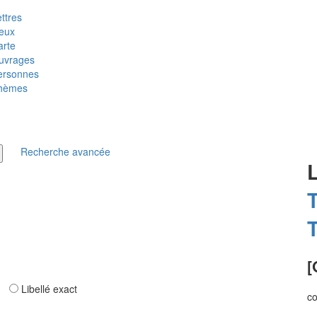
ttres
ieux
arte
uvrages
ersonnes
hèmes
Recherche avancée
T
T
[
ar
Libellé exact
c