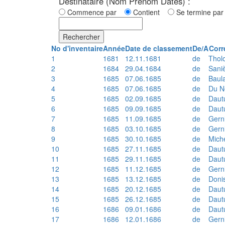
Destinataire (Nom Prénom Dates) :
Commence par
Contient
Se termine p
Rechercher
No d'inventaire
Année
Date de classement
De/A
Corr
1
1681
12.11.1681
de
Thol
2
1684
29.04.1684
de
Sani
3
1685
07.06.1685
de
Baul
4
1685
07.06.1685
de
Du N
5
1685
02.09.1685
de
Daut
6
1685
09.09.1685
de
Daut
7
1685
11.09.1685
de
Gern
8
1685
03.10.1685
de
Gern
9
1685
30.10.1685
de
Mich
10
1685
27.11.1685
de
Daut
11
1685
29.11.1685
de
Daut
12
1685
11.12.1685
de
Gern
13
1685
13.12.1685
de
Doni
14
1685
20.12.1685
de
Daut
15
1685
26.12.1685
de
Daut
16
1686
09.01.1686
de
Daut
17
1686
12.01.1686
de
Gern