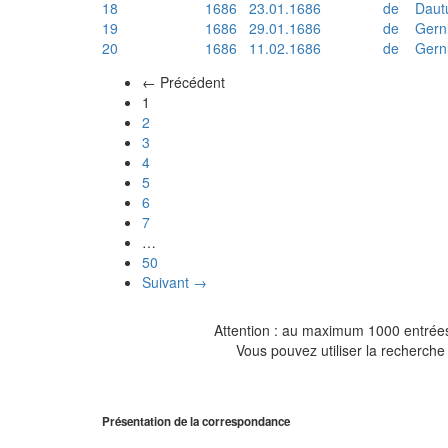
18
1686
23.01.1686
de
Daut
19
1686
29.01.1686
de
Gern
20
1686
11.02.1686
de
Gern
← Précédent
(actuel)
1
2
3
4
5
6
7
…
50
Suivant →
Attention : au maximum 1000 entrées 
Vous pouvez utiliser la recherche 
Présentation de la correspondance