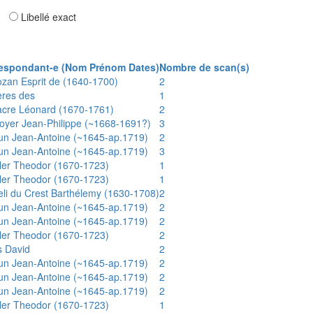
ar
Libellé exact
espondant-e (Nom Prénom Dates)
Nombre de scan(s)
ozan Esprit de (1640-1700)
2
ères des
1
acre Léonard (1670-1761)
2
oyer Jean-Philippe (~1668-1691?)
3
un Jean-Antoine (~1645-ap.1719)
2
un Jean-Antoine (~1645-ap.1719)
3
ler Theodor (1670-1723)
1
ler Theodor (1670-1723)
1
eli du Crest Barthélemy (1630-1708)
2
un Jean-Antoine (~1645-ap.1719)
2
un Jean-Antoine (~1645-ap.1719)
2
ler Theodor (1670-1723)
2
s David
2
un Jean-Antoine (~1645-ap.1719)
2
un Jean-Antoine (~1645-ap.1719)
2
un Jean-Antoine (~1645-ap.1719)
2
ler Theodor (1670-1723)
1