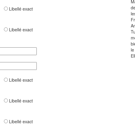
Ma
de
ar
Libellé exact
le
Fr
An
ar
Libellé exact
Tu
mè
bi
le
El
ar
Libellé exact
ar
Libellé exact
ar
Libellé exact