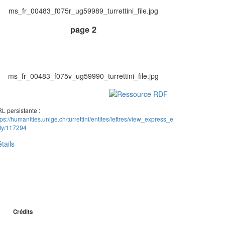
ms_fr_00483_f075r_ug59989_turrettini_file.jpg
page 2
ms_fr_00483_f075v_ug59990_turrettini_file.jpg
L persistante :
tps://humanities.unige.ch/turrettini/entites/lettres/view_express_e
ity/117294
tails
Crédits