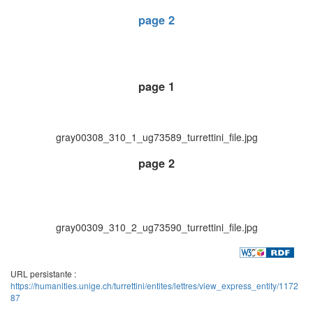
page 2
page 1
gray00308_310_1_ug73589_turrettini_file.jpg
page 2
gray00309_310_2_ug73590_turrettini_file.jpg
URL persistante :
https://humanities.unige.ch/turrettini/entites/lettres/view_express_entity/1172
87