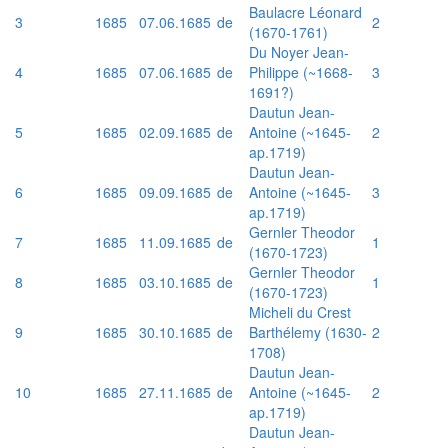
Baulacre Léonard
3
1685
07.06.1685
de
2
(1670-1761)
Du Noyer Jean-
4
1685
07.06.1685
de
Philippe (~1668-
3
1691?)
Dautun Jean-
5
1685
02.09.1685
de
Antoine (~1645-
2
ap.1719)
Dautun Jean-
6
1685
09.09.1685
de
Antoine (~1645-
3
ap.1719)
Gernler Theodor
7
1685
11.09.1685
de
1
(1670-1723)
Gernler Theodor
8
1685
03.10.1685
de
1
(1670-1723)
Micheli du Crest
9
1685
30.10.1685
de
Barthélemy (1630-
2
1708)
Dautun Jean-
10
1685
27.11.1685
de
Antoine (~1645-
2
ap.1719)
Dautun Jean-