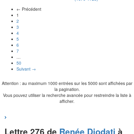
← Précédent
(actuel)
1
2
3
4
5
6
7
…
50
Suivant →
Attention : au maximum 1000 entrées sur les 5000 sont affichées par
la pagination.
Vous pouvez utiliser la recherche avancée pour restreindre la liste à
afficher.
Lettre 276 de
Renée
Diodati
à