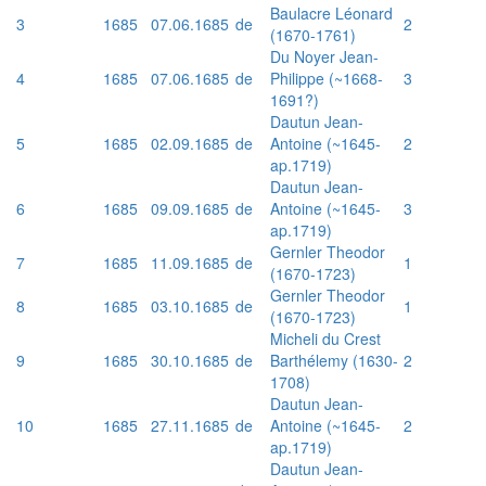
Baulacre Léonard
3
1685
07.06.1685
de
2
(1670-1761)
Du Noyer Jean-
4
1685
07.06.1685
de
Philippe (~1668-
3
1691?)
Dautun Jean-
5
1685
02.09.1685
de
Antoine (~1645-
2
ap.1719)
Dautun Jean-
6
1685
09.09.1685
de
Antoine (~1645-
3
ap.1719)
Gernler Theodor
7
1685
11.09.1685
de
1
(1670-1723)
Gernler Theodor
8
1685
03.10.1685
de
1
(1670-1723)
Micheli du Crest
9
1685
30.10.1685
de
Barthélemy (1630-
2
1708)
Dautun Jean-
10
1685
27.11.1685
de
Antoine (~1645-
2
ap.1719)
Dautun Jean-