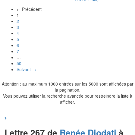
← Précédent
(actuel)
1
2
3
4
5
6
7
…
50
Suivant →
Attention : au maximum 1000 entrées sur les 5000 sont affichées par
la pagination.
Vous pouvez utiliser la recherche avancée pour restreindre la liste à
afficher.
Lettre 267 de
Renée
Diodati
à