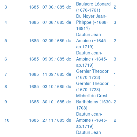
Baulacre Léonard
3
1685
07.06.1685
de
2
(1670-1761)
Du Noyer Jean-
4
1685
07.06.1685
de
Philippe (~1668-
3
1691?)
Dautun Jean-
5
1685
02.09.1685
de
Antoine (~1645-
2
ap.1719)
Dautun Jean-
6
1685
09.09.1685
de
Antoine (~1645-
3
ap.1719)
Gernler Theodor
7
1685
11.09.1685
de
1
(1670-1723)
Gernler Theodor
8
1685
03.10.1685
de
1
(1670-1723)
Micheli du Crest
9
1685
30.10.1685
de
Barthélemy (1630-
2
1708)
Dautun Jean-
10
1685
27.11.1685
de
Antoine (~1645-
2
ap.1719)
Dautun Jean-