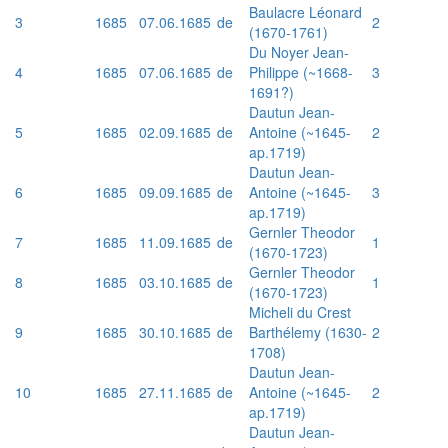
Baulacre Léonard
3
1685
07.06.1685
de
2
(1670-1761)
Du Noyer Jean-
4
1685
07.06.1685
de
Philippe (~1668-
3
1691?)
Dautun Jean-
5
1685
02.09.1685
de
Antoine (~1645-
2
ap.1719)
Dautun Jean-
6
1685
09.09.1685
de
Antoine (~1645-
3
ap.1719)
Gernler Theodor
7
1685
11.09.1685
de
1
(1670-1723)
Gernler Theodor
8
1685
03.10.1685
de
1
(1670-1723)
Micheli du Crest
9
1685
30.10.1685
de
Barthélemy (1630-
2
1708)
Dautun Jean-
10
1685
27.11.1685
de
Antoine (~1645-
2
ap.1719)
Dautun Jean-