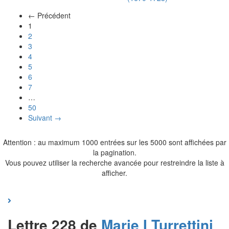
← Précédent
(actuel)
1
2
3
4
5
6
7
…
50
Suivant →
Attention : au maximum 1000 entrées sur les 5000 sont affichées par
la pagination.
Vous pouvez utiliser la recherche avancée pour restreindre la liste à
afficher.
Lettre 228 de
Marie I
Turrettini