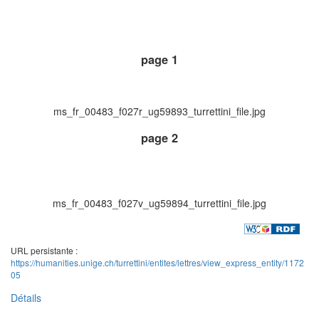
page 1
ms_fr_00483_f027r_ug59893_turrettini_file.jpg
page 2
ms_fr_00483_f027v_ug59894_turrettini_file.jpg
URL persistante :
https://humanities.unige.ch/turrettini/entites/lettres/view_express_entity/1172
05
Détails