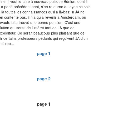
ine, il veut le faire à nouveau puisque Bénion, dont il
i a parlé précédemment, s'en retourne à Leyde ce soir.
ilà toutes les connaissances qu'il a là-bas; si JA ne
en contente pas, il n'a qu'à revenir à Amsterdam, où
vaulx lui a trouvé une bonne pension. C'est une
lution qui serait de l'intéret tant de JA que de
expéditeur. Ce serait beaucoup plus plaisant que de
ir certains professeurs pédants qui reçoivent JA d'un
r si reb...
page 1
page 2
page 1