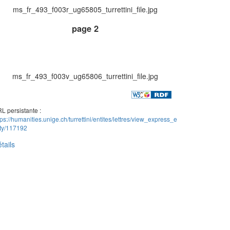
ms_fr_493_f003r_ug65805_turrettini_file.jpg
page 2
ms_fr_493_f003v_ug65806_turrettini_file.jpg
L persistante :
tps://humanities.unige.ch/turrettini/entites/lettres/view_express_e
ity/117192
tails