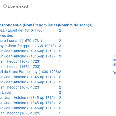
ar
Libellé exact
espondant-e (Nom Prénom Dates)
Nombre de scan(s)
ozan Esprit de (1640-1700)
2
ères des
1
acre Léonard (1670-1761)
2
oyer Jean-Philippe (~1668-1691?)
3
un Jean-Antoine (~1645-ap.1719)
2
un Jean-Antoine (~1645-ap.1719)
3
UR
ht
ler Theodor (1670-1723)
1
nt
ler Theodor (1670-1723)
1
eli du Crest Barthélemy (1630-1708)
2
Dé
un Jean-Antoine (~1645-ap.1719)
2
un Jean-Antoine (~1645-ap.1719)
2
ler Theodor (1670-1723)
2
s David
2
un Jean-Antoine (~1645-ap.1719)
2
un Jean-Antoine (~1645-ap.1719)
2
un Jean-Antoine (~1645-ap.1719)
2
ler Theodor (1670-1723)
1