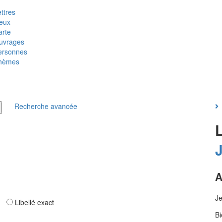
ttres
ieux
arte
uvrages
ersonnes
hèmes
Recherche avancée
A
Je
ar
Libellé exact
Bi