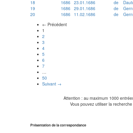
18
1686
23.01.1686
de
Daut
19
1686
29.01.1686
de
Gern
20
1686
11.02.1686
de
Gern
← Précédent
(actuel)
1
2
3
4
5
6
7
…
50
Suivant →
Attention : au maximum 1000 entrées 
Vous pouvez utiliser la recherche 
Présentation de la correspondance