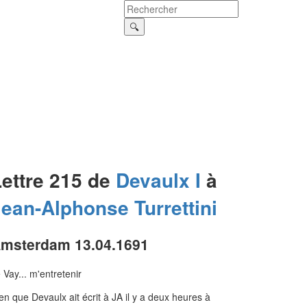
Lettre 215 de
Devaulx I
à
Jean-Alphonse
Turrettini
msterdam 13.04.1691
 Vay... m'entretenir
en que Devaulx ait écrit à JA il y a deux heures à