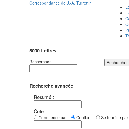
Correspondance de
J.-A. Turrettini
Le
L
C
O
P
T
5000 Lettres
Rechercher
Rechercher
Recherche avancée
Résumé :
Cote :
Commence par
Contient
Se termine p