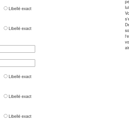
pe
lu
ar
Libellé exact
Vo
s'
De
ar
Libellé exact
so
l'
vo
ai
ar
Libellé exact
ar
Libellé exact
ar
Libellé exact