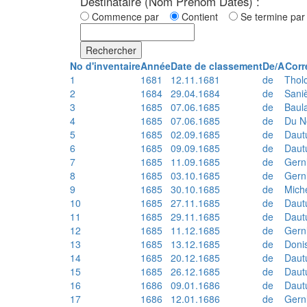
Destinataire (Nom Prénom Dates) :
Commence par
Contient
Se termine p
Rechercher
No d'inventaire
Année
Date de classement
De/A
Corr
1
1681
12.11.1681
de
Thol
2
1684
29.04.1684
de
Sani
3
1685
07.06.1685
de
Baul
4
1685
07.06.1685
de
Du N
5
1685
02.09.1685
de
Daut
6
1685
09.09.1685
de
Daut
7
1685
11.09.1685
de
Gern
8
1685
03.10.1685
de
Gern
9
1685
30.10.1685
de
Mich
10
1685
27.11.1685
de
Daut
11
1685
29.11.1685
de
Daut
12
1685
11.12.1685
de
Gern
13
1685
13.12.1685
de
Doni
14
1685
20.12.1685
de
Daut
15
1685
26.12.1685
de
Daut
16
1686
09.01.1686
de
Daut
17
1686
12.01.1686
de
Gern