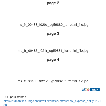
page 2
ms_fr_00483_f020v_ug59880_turrettini_file.jpg
page 3
ms_fr_00483_f021r_ug59881_turrettini_file.jpg
page 4
ms_fr_00483_f021v_ug59882_turrettini_file.jpg
URL persistante :
https://humanities.unige.ch/turrettini/entites/lettres/view_express_entity/1171
88