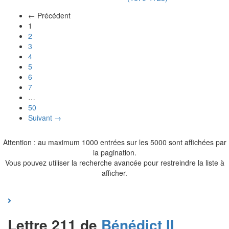
← Précédent
(actuel)
1
2
3
4
5
6
7
…
50
Suivant →
Attention : au maximum 1000 entrées sur les 5000 sont affichées par
la pagination.
Vous pouvez utiliser la recherche avancée pour restreindre la liste à
afficher.
Lettre 211 de
Bénédict II