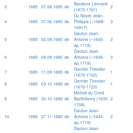
Baulacre Léonard
3
1685
07.06.1685
de
2
(1670-1761)
Du Noyer Jean-
4
1685
07.06.1685
de
Philippe (~1668-
3
1691?)
Dautun Jean-
5
1685
02.09.1685
de
Antoine (~1645-
2
ap.1719)
Dautun Jean-
6
1685
09.09.1685
de
Antoine (~1645-
3
ap.1719)
Gernler Theodor
7
1685
11.09.1685
de
1
(1670-1723)
Gernler Theodor
8
1685
03.10.1685
de
1
(1670-1723)
Micheli du Crest
9
1685
30.10.1685
de
Barthélemy (1630-
2
1708)
Dautun Jean-
10
1685
27.11.1685
de
Antoine (~1645-
2
ap.1719)
Dautun Jean-