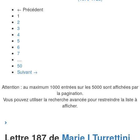
← Précédent
(actuel)
1
2
3
4
5
6
7
…
50
Suivant →
Attention : au maximum 1000 entrées sur les 5000 sont affichées par
la pagination.
Vous pouvez utiliser la recherche avancée pour restreindre la liste à
afficher.
Lettre 187 de
Marie I
Turrettini