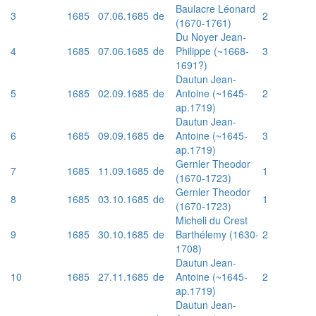
Baulacre Léonard
3
1685
07.06.1685
de
2
(1670-1761)
Du Noyer Jean-
4
1685
07.06.1685
de
Philippe (~1668-
3
1691?)
Dautun Jean-
5
1685
02.09.1685
de
Antoine (~1645-
2
ap.1719)
Dautun Jean-
6
1685
09.09.1685
de
Antoine (~1645-
3
ap.1719)
Gernler Theodor
7
1685
11.09.1685
de
1
(1670-1723)
Gernler Theodor
8
1685
03.10.1685
de
1
(1670-1723)
Micheli du Crest
9
1685
30.10.1685
de
Barthélemy (1630-
2
1708)
Dautun Jean-
10
1685
27.11.1685
de
Antoine (~1645-
2
ap.1719)
Dautun Jean-