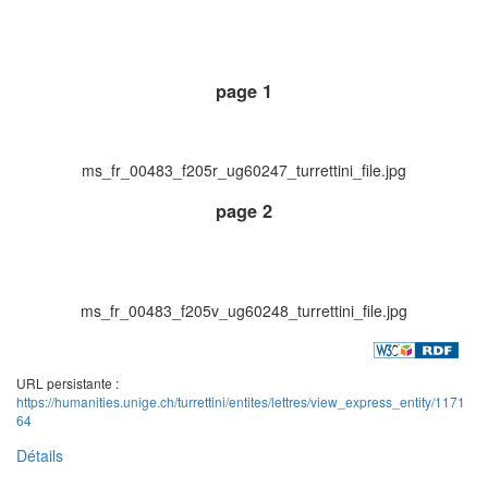
page 1
ms_fr_00483_f205r_ug60247_turrettini_file.jpg
page 2
ms_fr_00483_f205v_ug60248_turrettini_file.jpg
URL persistante :
https://humanities.unige.ch/turrettini/entites/lettres/view_express_entity/1171
64
Détails