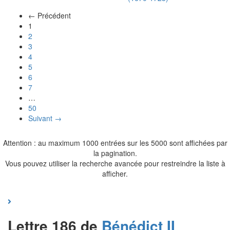
← Précédent
(actuel)
1
2
3
4
5
6
7
…
50
Suivant →
Attention : au maximum 1000 entrées sur les 5000 sont affichées par
la pagination.
Vous pouvez utiliser la recherche avancée pour restreindre la liste à
afficher.
Lettre 186 de
Bénédict II