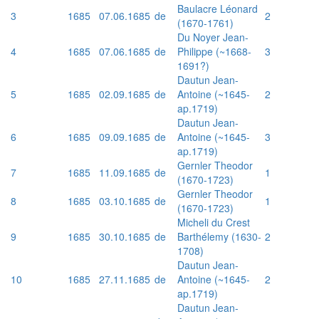
Baulacre Léonard
3
1685
07.06.1685
de
2
(1670-1761)
Du Noyer Jean-
4
1685
07.06.1685
de
Philippe (~1668-
3
1691?)
Dautun Jean-
5
1685
02.09.1685
de
Antoine (~1645-
2
ap.1719)
Dautun Jean-
6
1685
09.09.1685
de
Antoine (~1645-
3
ap.1719)
Gernler Theodor
7
1685
11.09.1685
de
1
(1670-1723)
Gernler Theodor
8
1685
03.10.1685
de
1
(1670-1723)
Micheli du Crest
9
1685
30.10.1685
de
Barthélemy (1630-
2
1708)
Dautun Jean-
10
1685
27.11.1685
de
Antoine (~1645-
2
ap.1719)
Dautun Jean-