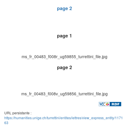
page 2
page 1
ms_fr_00483_f008r_ug59855_turrettini_file.jpg
page 2
ms_fr_00483_f008v_ug59856_turrettini_file.jpg
URL persistante :
https://humanities.unige.ch/turrettini/entites/lettres/view_express_entity/1171
63