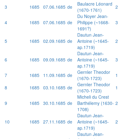
Baulacre Léonard
3
1685
07.06.1685
de
2
(1670-1761)
Du Noyer Jean-
4
1685
07.06.1685
de
Philippe (~1668-
3
1691?)
Dautun Jean-
5
1685
02.09.1685
de
Antoine (~1645-
2
ap.1719)
Dautun Jean-
6
1685
09.09.1685
de
Antoine (~1645-
3
ap.1719)
Gernler Theodor
7
1685
11.09.1685
de
1
(1670-1723)
Gernler Theodor
8
1685
03.10.1685
de
1
(1670-1723)
Micheli du Crest
9
1685
30.10.1685
de
Barthélemy (1630-
2
1708)
Dautun Jean-
10
1685
27.11.1685
de
Antoine (~1645-
2
ap.1719)
Dautun Jean-