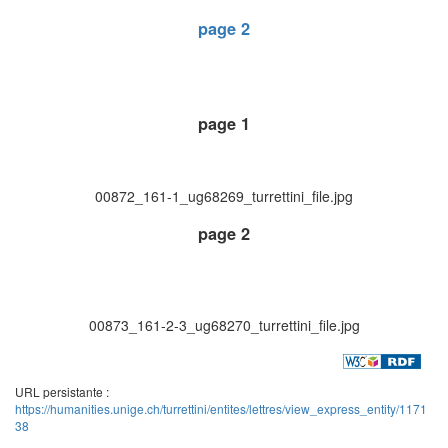
page 2
page 1
00872_161-1_ug68269_turrettini_file.jpg
page 2
00873_161-2-3_ug68270_turrettini_file.jpg
URL persistante :
https://humanities.unige.ch/turrettini/entites/lettres/view_express_entity/1171
38