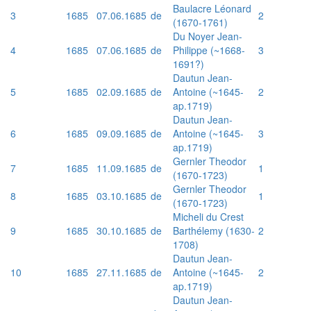
Baulacre Léonard
3
1685
07.06.1685
de
2
(1670-1761)
Du Noyer Jean-
4
1685
07.06.1685
de
Philippe (~1668-
3
1691?)
Dautun Jean-
5
1685
02.09.1685
de
Antoine (~1645-
2
ap.1719)
Dautun Jean-
6
1685
09.09.1685
de
Antoine (~1645-
3
ap.1719)
Gernler Theodor
7
1685
11.09.1685
de
1
(1670-1723)
Gernler Theodor
8
1685
03.10.1685
de
1
(1670-1723)
Micheli du Crest
9
1685
30.10.1685
de
Barthélemy (1630-
2
1708)
Dautun Jean-
10
1685
27.11.1685
de
Antoine (~1645-
2
ap.1719)
Dautun Jean-