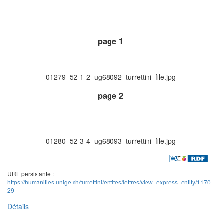
page 1
01279_52-1-2_ug68092_turrettini_file.jpg
page 2
01280_52-3-4_ug68093_turrettini_file.jpg
URL persistante :
https://humanities.unige.ch/turrettini/entites/lettres/view_express_entity/1170
29
Détails