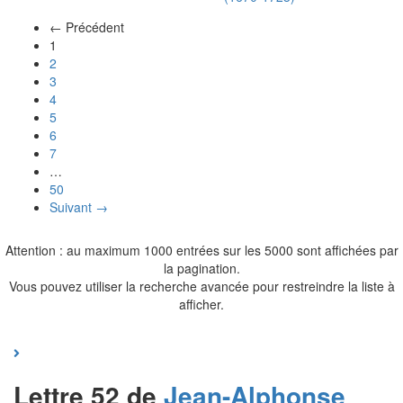
← Précédent
(actuel)
1
2
3
4
5
6
7
…
50
Suivant →
Attention : au maximum 1000 entrées sur les 5000 sont affichées par
la pagination.
Vous pouvez utiliser la recherche avancée pour restreindre la liste à
afficher.
Lettre 52 de
Jean-Alphonse