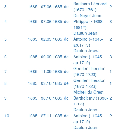
Baulacre Léonard
3
1685
07.06.1685
de
2
(1670-1761)
Du Noyer Jean-
4
1685
07.06.1685
de
Philippe (~1668-
3
1691?)
Dautun Jean-
5
1685
02.09.1685
de
Antoine (~1645-
2
ap.1719)
Dautun Jean-
6
1685
09.09.1685
de
Antoine (~1645-
3
ap.1719)
Gernler Theodor
7
1685
11.09.1685
de
1
(1670-1723)
Gernler Theodor
8
1685
03.10.1685
de
1
(1670-1723)
Micheli du Crest
9
1685
30.10.1685
de
Barthélemy (1630-
2
1708)
Dautun Jean-
10
1685
27.11.1685
de
Antoine (~1645-
2
ap.1719)
Dautun Jean-